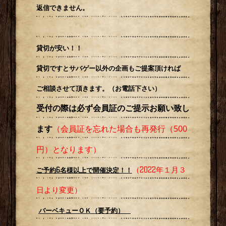
返信できません。
貸切が安い！！
貸切ですとサバゲー以外の企画もご提案頂ければ
ご相談させて頂きます。（お電話下さい）
受付の際は必ず会員証のご提示お願い致し
（会員証を忘れた場合も再発行（500
ます
円）となります）
（2022年１月３
ご予約6名様以上で開催決定！！
日より変更）
バーベキューＯＫ（要予約）