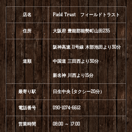
店名
Field Trust フィールドトラスト
住所
大阪府 豊能郡能勢町山田235
阪神高速 11号線 木部池田より30分
道順
中国道 三田西より30分
新名神 川西より15分
最寄り駅
日生中央 (タクシー20分）
電話番号
090-1074-6612
営業時間
08:00 ～ 17:00