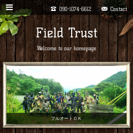
090-1074-6612
Contact
Field Trust
Welcome to our homepage
フルオートＯＫ