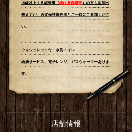
13歳以上１８歳未満（
銃は条例遵守
）の方も参加出
来ますが、必ず保護責任者とご一緒にご参加くださ
い。
ウォシュレット付・水洗トイレ
給湯サービス、電子レンジ、ガスウォーマーありま
す。
店舗情報