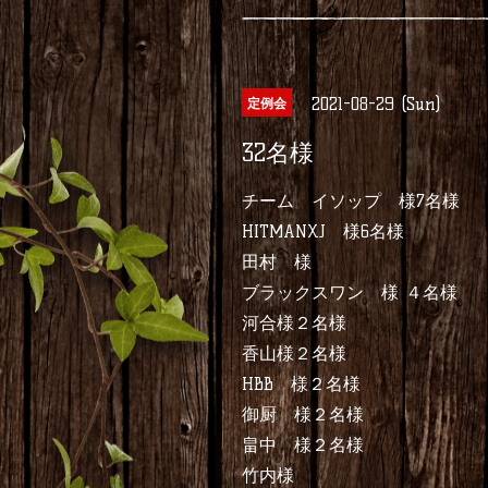
2021-08-29 (Sun)
定例会
32名様
チーム イソップ 様7名様
HITMANXJ 様6名様
田村 様
ブラックスワン 様 ４名様
河合様２名様
香山様２名様
HBB 様２名様
御厨 様２名様
畠中 様２名様
竹内様