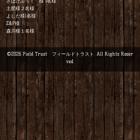
さばげぶっ！ 様 1名様
土肥様２名様
よしだ様1名様
Z&P様
森川様１名様
©2026
Field Trust フィールドトラスト
. All Rights Reser
ved.