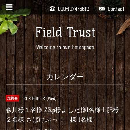
090-1074-6612
Contact
Field Trust
Welcome to our homepage
カレンダー
2020-08-12 (Wed)
定例会
森川様１名様 Z&p様よしだ様1名様土肥様
２名様 さばげぶっ！ 様 1名様