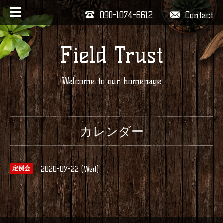
090-1074-6612
Contact
Field Trust
Welcome to our homepage
カレンダー
2020-07-22 (Wed)
定例会