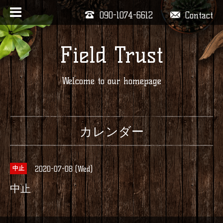
090-1074-6612
Contact
Field Trust
Welcome to our homepage
カレンダー
2020-07-08 (Wed)
中止
中止