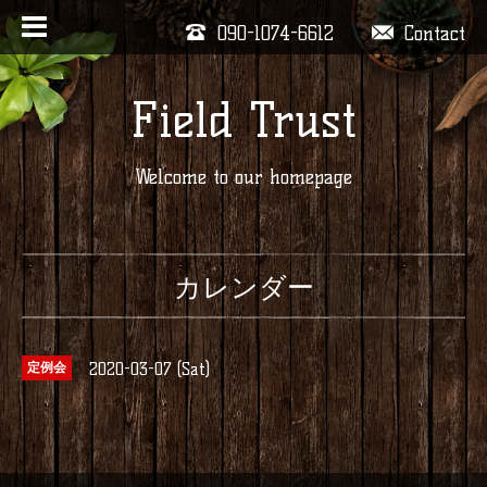
090-1074-6612
Contact
Field Trust
Welcome to our homepage
カレンダー
2020-03-07 (Sat)
定例会