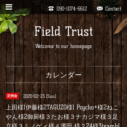
090-1074-6612
Contact
Field Trust
Welcome to our homepage
カレンダー
2020-02-23 (Sun)
定例会
上田様1伊藤様2TAGUZO様1 Psycho+様2ねこ
やん様2御厨様３たお様３ナカジマ様３足
立様３ミノゲィ様４濱田 様２24様3teambl