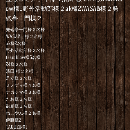
ow様5野外活動部様２ak様2WASAB様２発
砲亭一門様２
発砲亭一門様２名様
WASAB 様２名様
ak様2名様
野外活動部様２名様
teamblow様5名様
24様２名様
濱田 様２名様
足立様３名様
ミノゲィ様４名様
ナカジマ様３名様
たお様３名様
御厨様３名様
ねこやん様２名様
伊藤様2
TAGUZO様1