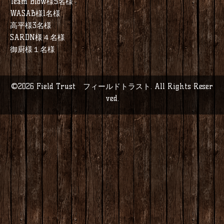
Team Blow様5名様
WASAB様1名様
高平様3名様
SARDN様４名様
御厨様１名様
©2026
Field Trust フィールドトラスト
. All Rights Reser
ved.