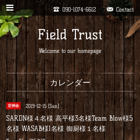
090-1074-6612
Contact
Field Trust
Welcome to our homepage
カレンダー
2019-12-15 (Sun)
定例会
SARDN様４名様 高平様3名様Team Blow様5
名様 WASAB様1名様 御厨様１名様