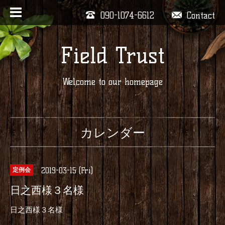
090-1074-6612
Contact
Field Trust
Welcome to our homepage
カレンダー
2019-03-15 (Fri)
定例会
日之西様３名様
日之西様３名様