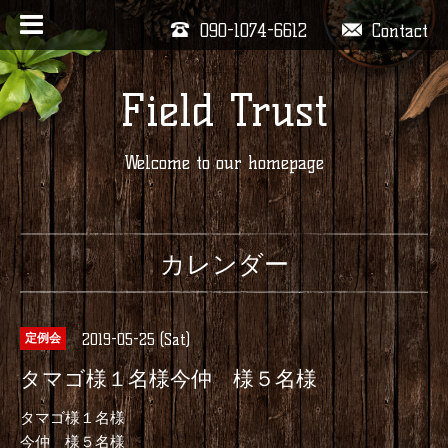
090-1074-6612
Contact
Field Trust
Welcome to our homepage
カレンダー
2019-05-25 (Sat)
定例会
タマゴ様１名様今仲 様５名様
タマゴ様１名様
今仲 様５名様