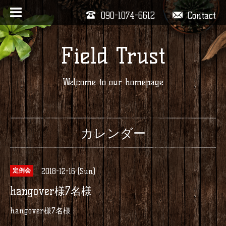
090-1074-6612
Contact
Field Trust
Welcome to our homepage
カレンダー
2018-12-16 (Sun)
定例会
hangover様7名様
hangover様7名様