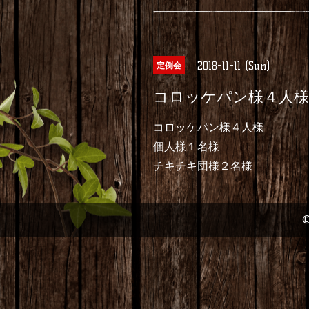
2018-11-11 (Sun)
定例会
コロッケパン様４人様
コロッケパン様４人様
個人様１名様
チキチキ団様２名様
©